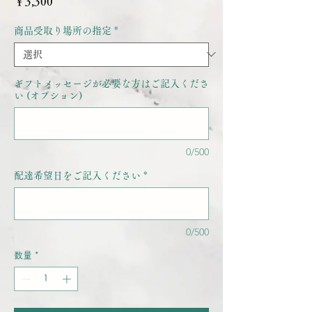
価
￥3,300
格
商品受取り場所の指定
*
ギフトメッセージが必要な方はご記入くださ
い (オプション)
0/500
配達希望日をご記入ください
*
0/500
数量
*