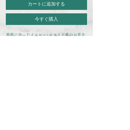
カートに追加する
今すぐ購入
季節に合ったイエロー×ホワイト系のお花を
入れてお届けいたします！
※季節に合ったお花をお入れするためイメー
ジ画像と異なる花材を使用することを予めご
了承くださいませ。
その時入荷している最適な花材で最高のお花
をお届けいたします！
商品情報
お客様がご指定いただいた色に合わせてお花
返品・返金ポリシー
を使用しお作りいたします。
サイズは「高さ×横幅」=「約30×30（cm）」
返品について
※持ち手を基準（０）とした高さが30cmに
商品の配送について
商品の性質上お客様都合による返品は、原則
なります。