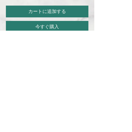
カートに追加する
今すぐ購入
サイズ8寸（鉢カバー付き）の観葉植物で
す。
＜配送地域＞
三重県「四日市市・鈴鹿市・桑名市」
※上記地域以外には配送いたしておりません
ので予めご了承ください。
＜写真はイメージです＞
※季節により写真と異なる場合がございま
す。
※仕入れの状況により写真と異なる場合がご
ざいますが、ボリュームや雰囲気は掲載イメ
ージと同様となるよう配慮いたします。